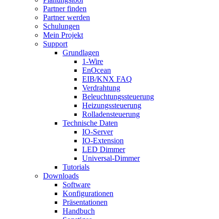
Partner finden
Partner werden
Schulungen
Mein Projekt
Support
Grundlagen
1-Wire
EnOcean
EIB/KNX FAQ
Verdrahtung
Beleuchtungssteuerung
Heizungssteuerung
Rolladensteuerung
Technische Daten
IO-Server
IO-Extension
LED Dimmer
Universal-Dimmer
Tutorials
Downloads
Software
Konfigurationen
Präsentationen
Handbuch