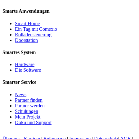
Smarte Anwendungen
Smart Home
Ein Tag mit Comexio
Rolladensteuerung
Doorstation
Smartes System
Hardware
Die Software
Smarter Service
News
Partner finden
Partner werden
Schulungen
Mein Projekt
Doku und Support
Über uns
|
Karriere
|
Referenzen
|
Impressum
|
Datenschutz
|
AGB
|