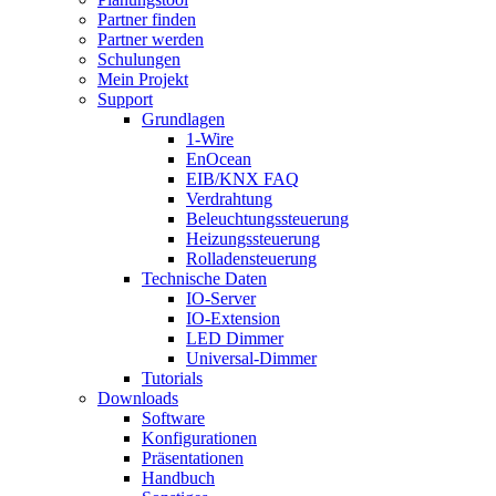
Partner finden
Partner werden
Schulungen
Mein Projekt
Support
Grundlagen
1-Wire
EnOcean
EIB/KNX FAQ
Verdrahtung
Beleuchtungssteuerung
Heizungssteuerung
Rolladensteuerung
Technische Daten
IO-Server
IO-Extension
LED Dimmer
Universal-Dimmer
Tutorials
Downloads
Software
Konfigurationen
Präsentationen
Handbuch