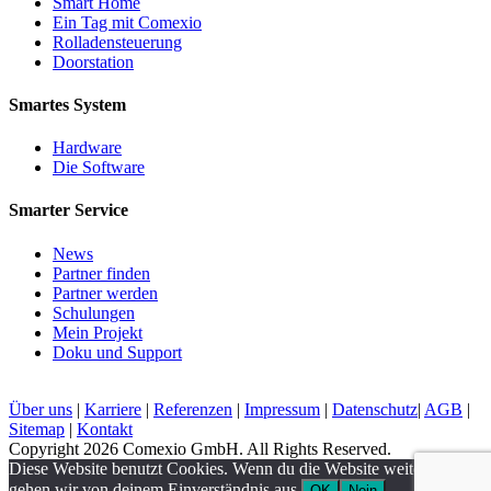
Smart Home
Ein Tag mit Comexio
Rolladensteuerung
Doorstation
Smartes System
Hardware
Die Software
Smarter Service
News
Partner finden
Partner werden
Schulungen
Mein Projekt
Doku und Support
Über uns
|
Karriere
|
Referenzen
|
Impressum
|
Datenschutz
|
AGB
|
Sitemap
|
Kontakt
Copyright 2026 Comexio GmbH. All Rights Reserved.
Diese Website benutzt Cookies. Wenn du die Website weiter nutzt,
gehen wir von deinem Einverständnis aus.
OK
Nein