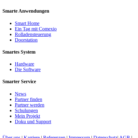
Smarte Anwendungen
Smart Home
Ein Tag mit Comexio
Rolladensteuerung
Doorstation
Smartes System
Hardware
Die Software
Smarter Service
News
Partner finden
Partner werden
Schulungen
Mein Projekt
Doku und Support
Über uns
|
Karriere
|
Referenzen
|
Impressum
|
Datenschutz
|
AGB
|