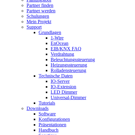
Partner finden
Partner werden
Schulungen
Mein Projekt
Support
Grundlagen
1-Wire
EnOcean
EIB/KNX FAQ
Verdrahtung
Beleuchtungssteuerung
Heizungssteuerung
Rolladensteuerung
Technische Daten
IO-Server
IO-Extension
LED Dimmer
Universal-Dimmer
Tutorials
Downloads
Software
Konfigurationen
Präsentationen
Handbuch