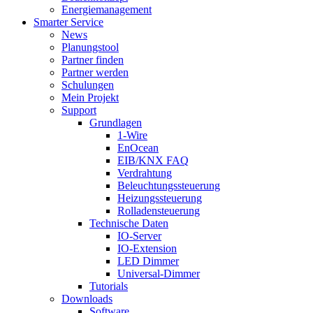
Energiemanagement
Smarter Service
News
Planungstool
Partner finden
Partner werden
Schulungen
Mein Projekt
Support
Grundlagen
1-Wire
EnOcean
EIB/KNX FAQ
Verdrahtung
Beleuchtungssteuerung
Heizungssteuerung
Rolladensteuerung
Technische Daten
IO-Server
IO-Extension
LED Dimmer
Universal-Dimmer
Tutorials
Downloads
Software