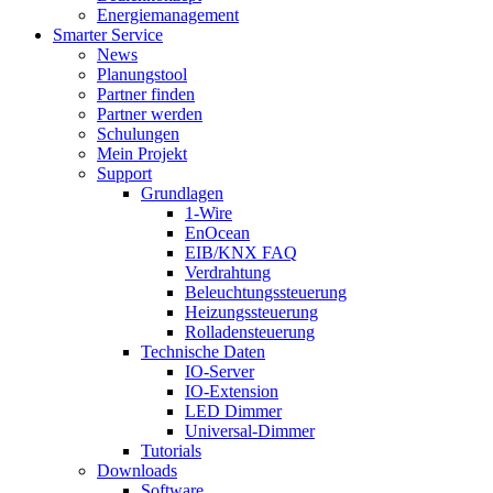
Energiemanagement
Smarter Service
News
Planungstool
Partner finden
Partner werden
Schulungen
Mein Projekt
Support
Grundlagen
1-Wire
EnOcean
EIB/KNX FAQ
Verdrahtung
Beleuchtungssteuerung
Heizungssteuerung
Rolladensteuerung
Technische Daten
IO-Server
IO-Extension
LED Dimmer
Universal-Dimmer
Tutorials
Downloads
Software