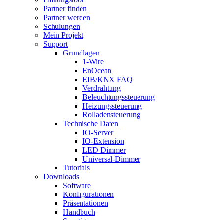
Partner finden
Partner werden
Schulungen
Mein Projekt
Support
Grundlagen
1-Wire
EnOcean
EIB/KNX FAQ
Verdrahtung
Beleuchtungssteuerung
Heizungssteuerung
Rolladensteuerung
Technische Daten
IO-Server
IO-Extension
LED Dimmer
Universal-Dimmer
Tutorials
Downloads
Software
Konfigurationen
Präsentationen
Handbuch