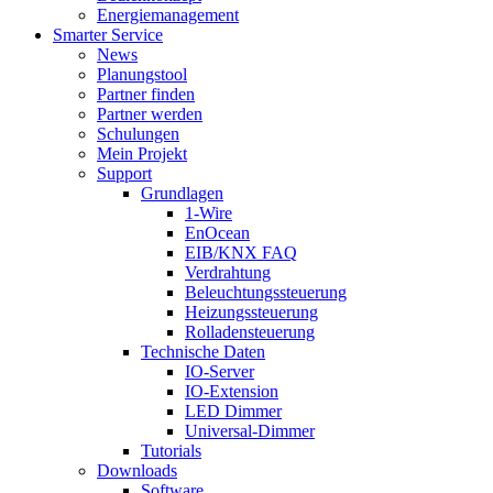
Energiemanagement
Smarter Service
News
Planungstool
Partner finden
Partner werden
Schulungen
Mein Projekt
Support
Grundlagen
1-Wire
EnOcean
EIB/KNX FAQ
Verdrahtung
Beleuchtungssteuerung
Heizungssteuerung
Rolladensteuerung
Technische Daten
IO-Server
IO-Extension
LED Dimmer
Universal-Dimmer
Tutorials
Downloads
Software