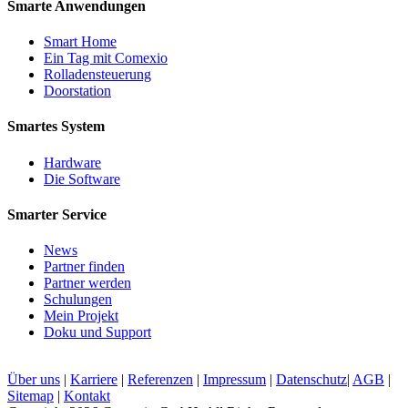
Smarte Anwendungen
Smart Home
Ein Tag mit Comexio
Rolladensteuerung
Doorstation
Smartes System
Hardware
Die Software
Smarter Service
News
Partner finden
Partner werden
Schulungen
Mein Projekt
Doku und Support
Über uns
|
Karriere
|
Referenzen
|
Impressum
|
Datenschutz
|
AGB
|
Sitemap
|
Kontakt