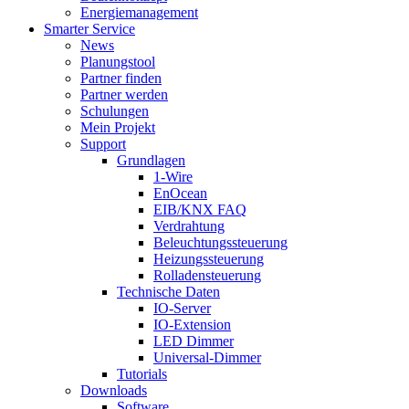
Energiemanagement
Smarter Service
News
Planungstool
Partner finden
Partner werden
Schulungen
Mein Projekt
Support
Grundlagen
1-Wire
EnOcean
EIB/KNX FAQ
Verdrahtung
Beleuchtungssteuerung
Heizungssteuerung
Rolladensteuerung
Technische Daten
IO-Server
IO-Extension
LED Dimmer
Universal-Dimmer
Tutorials
Downloads
Software