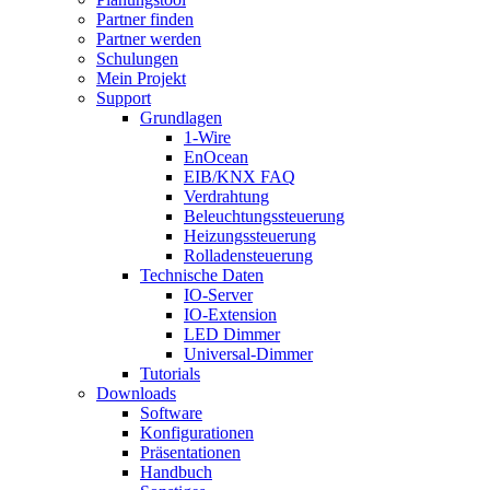
Partner finden
Partner werden
Schulungen
Mein Projekt
Support
Grundlagen
1-Wire
EnOcean
EIB/KNX FAQ
Verdrahtung
Beleuchtungssteuerung
Heizungssteuerung
Rolladensteuerung
Technische Daten
IO-Server
IO-Extension
LED Dimmer
Universal-Dimmer
Tutorials
Downloads
Software
Konfigurationen
Präsentationen
Handbuch