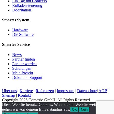
Ein Tag mit Comexio
Rolladensteuerung
Doorstation
Smartes System
Hardware
Die Software
Smarter Service
News
Partner finden
Partner werden
Schulungen
Mein Projekt
Doku und Support
Über uns
|
Karriere
|
Referenzen
|
Impressum
|
Datenschutz
|
AGB
|
Sitemap
|
Kontakt
Copyright 2026 Comexio GmbH. All Rights Reserved.
Diese Website benutzt Cookies. Wenn du die Website weiter nutzt,
gehen wir von deinem Einverständnis aus.
OK
Nein