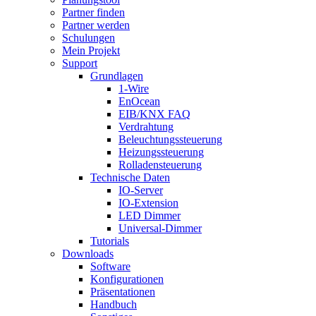
Partner finden
Partner werden
Schulungen
Mein Projekt
Support
Grundlagen
1-Wire
EnOcean
EIB/KNX FAQ
Verdrahtung
Beleuchtungssteuerung
Heizungssteuerung
Rolladensteuerung
Technische Daten
IO-Server
IO-Extension
LED Dimmer
Universal-Dimmer
Tutorials
Downloads
Software
Konfigurationen
Präsentationen
Handbuch