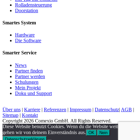
Rolladensteuerung
Doorstation
Smartes System
Hardware
Die Software
Smarter Service
News
Partner finden
Partner werden
Schulungen
Mein Projekt
Doku und Support
Über uns
|
Karriere
|
Referenzen
|
Impressum
|
Datenschutz
|
AGB
|
Sitemap
|
Kontakt
Copyright 2026 Comexio GmbH. All Rights Reserved.
Diese Website benutzt Cookies. Wenn du die Website weiter nutzt,
gehen wir von deinem Einverständnis aus.
OK
Nein
Datenschutzerklärung