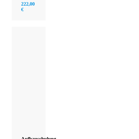
222,00
€
Aufbauschulung