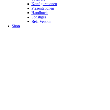
Konfigurationen
Präsentationen
Handbuch
Sonstiges
Beta Version
Shop
COMEXIO
SCHULUNGEN.
WERDEN SIE ZUM SMART
HOME PROFI.