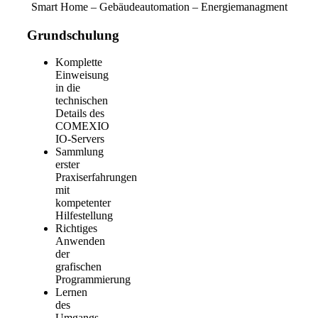
Smart Home
–
Gebäudeautomation
–
Energiemanagment
Grundschulung
Komplette
Einweisung
in die
technischen
Details des
COMEXIO
IO-Servers
Sammlung
erster
Praxiserfahrungen
mit
kompetenter
Hilfestellung
Richtiges
Anwenden
der
grafischen
Programmierung
Lernen
des
Umgangs