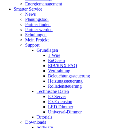
Energiemanagement
Smarter Service
News
Planungstool
Partner finden
Partner werden
Schulungen
Mein Projekt
Support
Grundlagen
1-Wire
EnOcean
EIB/KNX FAQ
Verdrahtung
Beleuchtungssteuerung
Heizungssteuerung
Rolladensteuerung
Technische Daten
IO-Server
IO-Extension
LED Dimmer
Universal-Dimmer
Tutorials
Downloads
Software