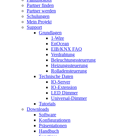
Partner finden
Partner werden
Schulungen
Mein Projekt
Support
Grundlagen
1-Wire
EnOcean
EIB/KNX FAQ
Verdrahtung
Beleuchtungssteuerung
Heizungssteuerung
Rolladensteuerung
Technische Daten
IO-Server
IO-Extension
LED Dimmer
Universal-Dimmer
Tutorials
Downloads
Software
Konfigurationen
Präsentationen
Handbuch