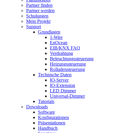
Partner finden
Partner werden
Schulungen
Mein Projekt
Support
Grundlagen
1-Wire
EnOcean
EIB/KNX FAQ
Verdrahtung
Beleuchtungssteuerung
Heizungssteuerung
Rolladensteuerung
Technische Daten
IO-Server
IO-Extension
LED Dimmer
Universal-Dimmer
Tutorials
Downloads
Software
Konfigurationen
Präsentationen
Handbuch