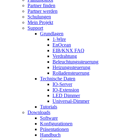
Partner finden
Partner werden
Schulungen
Mein Projekt
Support
Grundlagen
1-Wire
EnOcean
EIB/KNX FAQ
Verdrahtung
Beleuchtungssteuerung
Heizungssteuerung
Rolladensteuerung
Technische Daten
IO-Server
IO-Extension
LED Dimmer
Universal-Dimmer
Tutorials
Downloads
Software
Konfigurationen
Präsentationen
Handbuch