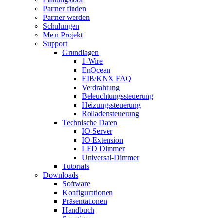
Partner finden
Partner werden
Schulungen
Mein Projekt
Support
Grundlagen
1-Wire
EnOcean
EIB/KNX FAQ
Verdrahtung
Beleuchtungssteuerung
Heizungssteuerung
Rolladensteuerung
Technische Daten
IO-Server
IO-Extension
LED Dimmer
Universal-Dimmer
Tutorials
Downloads
Software
Konfigurationen
Präsentationen
Handbuch