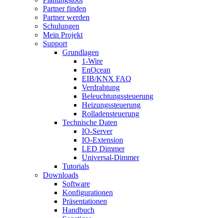
Partner finden
Partner werden
Schulungen
Mein Projekt
Support
Grundlagen
1-Wire
EnOcean
EIB/KNX FAQ
Verdrahtung
Beleuchtungssteuerung
Heizungssteuerung
Rolladensteuerung
Technische Daten
IO-Server
IO-Extension
LED Dimmer
Universal-Dimmer
Tutorials
Downloads
Software
Konfigurationen
Präsentationen
Handbuch