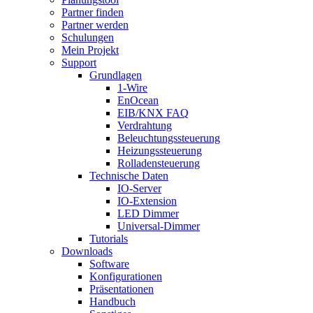
Partner finden
Partner werden
Schulungen
Mein Projekt
Support
Grundlagen
1-Wire
EnOcean
EIB/KNX FAQ
Verdrahtung
Beleuchtungssteuerung
Heizungssteuerung
Rolladensteuerung
Technische Daten
IO-Server
IO-Extension
LED Dimmer
Universal-Dimmer
Tutorials
Downloads
Software
Konfigurationen
Präsentationen
Handbuch