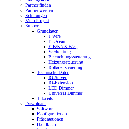
Partner finden
Partner werden
Schulungen
Mein Projekt
Support
Grundlagen
1-Wire
EnOcean
EIB/KNX FAQ
Verdrahtung
Beleuchtungssteuerung
Heizungssteuerung
Rolladensteuerung
Technische Daten
IO-Server
IO-Extension
LED Dimmer
Universal-Dimmer
Tutorials
Downloads
Software
Konfigurationen
Präsentationen
Handbuch