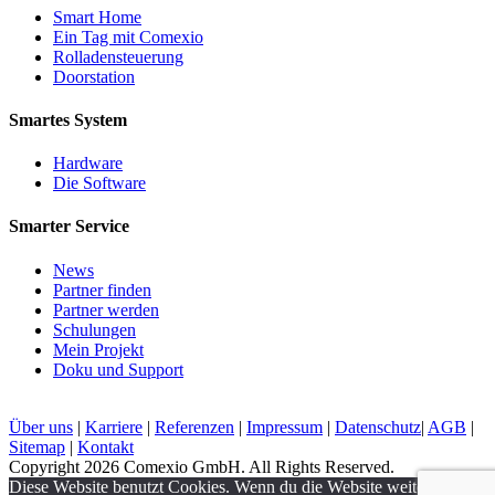
Smart Home
Ein Tag mit Comexio
Rolladensteuerung
Doorstation
Smartes System
Hardware
Die Software
Smarter Service
News
Partner finden
Partner werden
Schulungen
Mein Projekt
Doku und Support
Über uns
|
Karriere
|
Referenzen
|
Impressum
|
Datenschutz
|
AGB
|
Sitemap
|
Kontakt
Copyright 2026 Comexio GmbH. All Rights Reserved.
Diese Website benutzt Cookies. Wenn du die Website weiter nutzt,