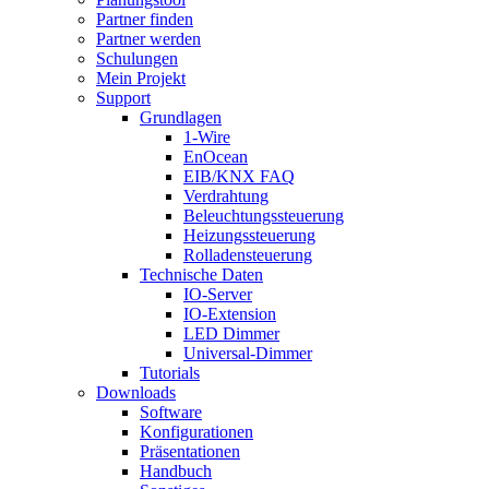
Partner finden
Partner werden
Schulungen
Mein Projekt
Support
Grundlagen
1-Wire
EnOcean
EIB/KNX FAQ
Verdrahtung
Beleuchtungssteuerung
Heizungssteuerung
Rolladensteuerung
Technische Daten
IO-Server
IO-Extension
LED Dimmer
Universal-Dimmer
Tutorials
Downloads
Software
Konfigurationen
Präsentationen
Handbuch