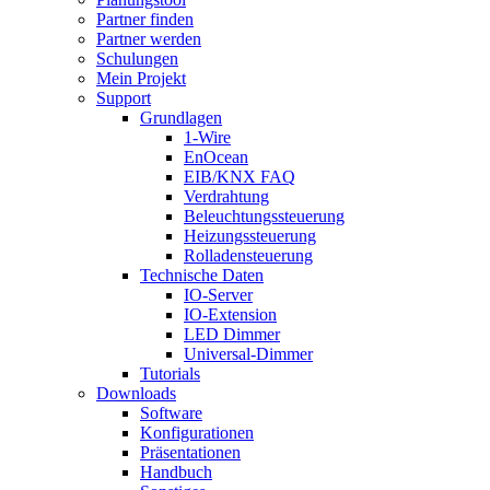
Partner finden
Partner werden
Schulungen
Mein Projekt
Support
Grundlagen
1-Wire
EnOcean
EIB/KNX FAQ
Verdrahtung
Beleuchtungssteuerung
Heizungssteuerung
Rolladensteuerung
Technische Daten
IO-Server
IO-Extension
LED Dimmer
Universal-Dimmer
Tutorials
Downloads
Software
Konfigurationen
Präsentationen
Handbuch