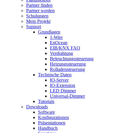
Partner finden
Partner werden
Schulungen
Mein Projekt
Support
Grundlagen
1-Wire
EnOcean
EIB/KNX FAQ
Verdrahtung
Beleuchtungssteuerung
Heizungssteuerung
Rolladensteuerung
Technische Daten
IO-Server
IO-Extension
LED Dimmer
Universal-Dimmer
Tutorials
Downloads
Software
Konfigurationen
Präsentationen
Handbuch