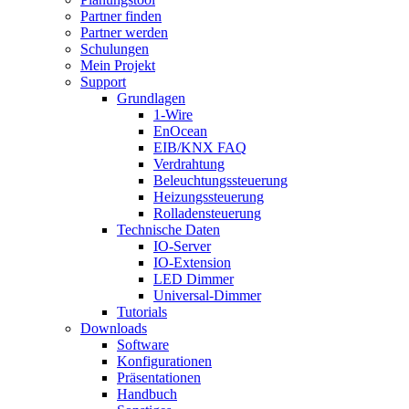
Partner finden
Partner werden
Schulungen
Mein Projekt
Support
Grundlagen
1-Wire
EnOcean
EIB/KNX FAQ
Verdrahtung
Beleuchtungssteuerung
Heizungssteuerung
Rolladensteuerung
Technische Daten
IO-Server
IO-Extension
LED Dimmer
Universal-Dimmer
Tutorials
Downloads
Software
Konfigurationen
Präsentationen
Handbuch