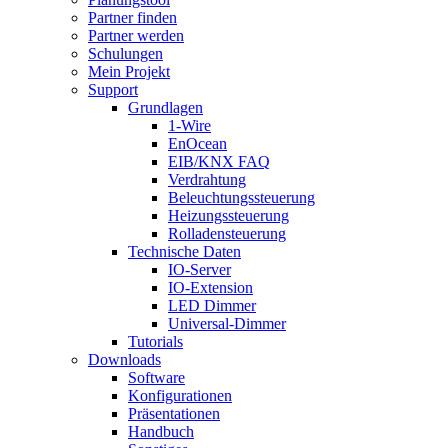
Partner finden
Partner werden
Schulungen
Mein Projekt
Support
Grundlagen
1-Wire
EnOcean
EIB/KNX FAQ
Verdrahtung
Beleuchtungssteuerung
Heizungssteuerung
Rolladensteuerung
Technische Daten
IO-Server
IO-Extension
LED Dimmer
Universal-Dimmer
Tutorials
Downloads
Software
Konfigurationen
Präsentationen
Handbuch