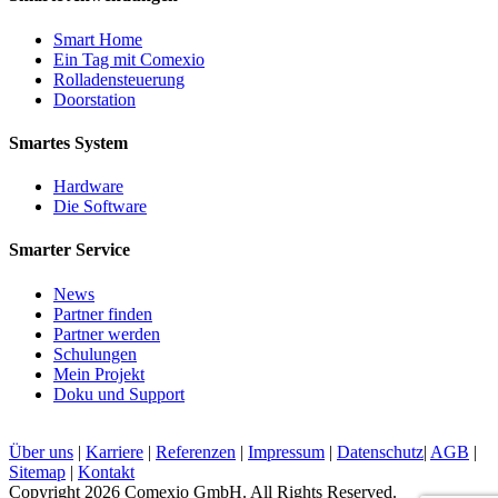
Smart Home
Ein Tag mit Comexio
Rolladensteuerung
Doorstation
Smartes System
Hardware
Die Software
Smarter Service
News
Partner finden
Partner werden
Schulungen
Mein Projekt
Doku und Support
Über uns
|
Karriere
|
Referenzen
|
Impressum
|
Datenschutz
|
AGB
|
Sitemap
|
Kontakt
Copyright 2026 Comexio GmbH. All Rights Reserved.