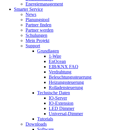
Energiemanagement
Smarter Service
News
Planungstool
Partner finden
Partner werden
Schulungen
Mein Projekt
Support
Grundlagen
1-Wire
EnOcean
EIB/KNX FAQ
Verdrahtung
Beleuchtungssteuerung
Heizungssteuerung
Rolladensteuerung
Technische Daten
IO-Server
IO-Extension
LED Dimmer
Universal-Dimmer
Tutorials
Downloads
Software