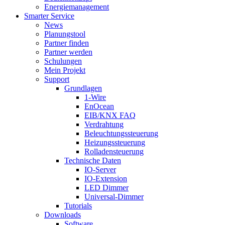
Energiemanagement
Smarter Service
News
Planungstool
Partner finden
Partner werden
Schulungen
Mein Projekt
Support
Grundlagen
1-Wire
EnOcean
EIB/KNX FAQ
Verdrahtung
Beleuchtungssteuerung
Heizungssteuerung
Rolladensteuerung
Technische Daten
IO-Server
IO-Extension
LED Dimmer
Universal-Dimmer
Tutorials
Downloads
Software