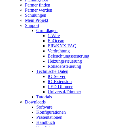
Partner finden
Partner werden
Schulungen
Mein Projekt
Support
Grundlagen
1-Wire
EnOcean
EIB/KNX FAQ
Verdrahtung
Beleuchtungssteuerung
Heizungssteuerung
Rolladensteuerung
Technische Daten
IO-Server
IO-Extension
LED Dimmer
Universal-Dimmer
Tutorials
Downloads
Software
Konfigurationen
Präsentationen
Handbuch