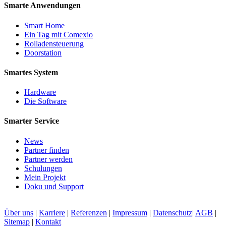
Smarte Anwendungen
Smart Home
Ein Tag mit Comexio
Rolladensteuerung
Doorstation
Smartes System
Hardware
Die Software
Smarter Service
News
Partner finden
Partner werden
Schulungen
Mein Projekt
Doku und Support
Über uns
|
Karriere
|
Referenzen
|
Impressum
|
Datenschutz
|
AGB
|
Sitemap
|
Kontakt