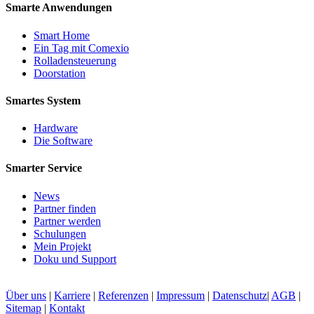
Smarte Anwendungen
Smart Home
Ein Tag mit Comexio
Rolladensteuerung
Doorstation
Smartes System
Hardware
Die Software
Smarter Service
News
Partner finden
Partner werden
Schulungen
Mein Projekt
Doku und Support
Über uns
|
Karriere
|
Referenzen
|
Impressum
|
Datenschutz
|
AGB
|
Sitemap
|
Kontakt