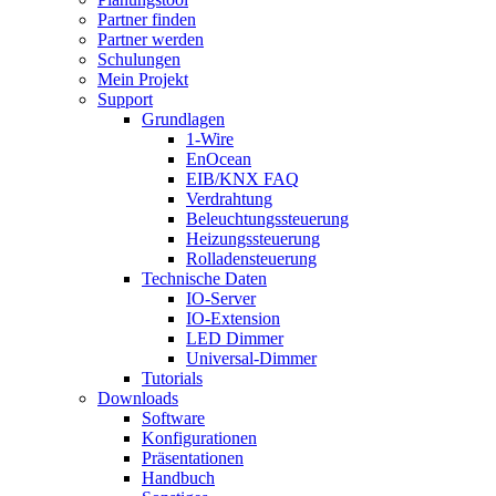
Partner finden
Partner werden
Schulungen
Mein Projekt
Support
Grundlagen
1-Wire
EnOcean
EIB/KNX FAQ
Verdrahtung
Beleuchtungssteuerung
Heizungssteuerung
Rolladensteuerung
Technische Daten
IO-Server
IO-Extension
LED Dimmer
Universal-Dimmer
Tutorials
Downloads
Software
Konfigurationen
Präsentationen
Handbuch