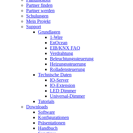
Partner finden
Partner werden
Schulungen
Mein Projekt
Support
Grundlagen
1-Wire
EnOcean
EIB/KNX FAQ
Verdrahtung
Beleuchtungssteuerung
Heizungssteuerung
Rolladensteuerung
Technische Daten
IO-Server
IO-Extension
LED Dimmer
Universal-Dimmer
Tutorials
Downloads
Software
Konfigurationen
Präsentationen
Handbuch