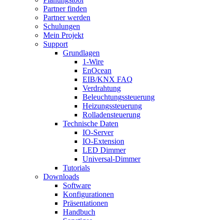
Partner finden
Partner werden
Schulungen
Mein Projekt
Support
Grundlagen
1-Wire
EnOcean
EIB/KNX FAQ
Verdrahtung
Beleuchtungssteuerung
Heizungssteuerung
Rolladensteuerung
Technische Daten
IO-Server
IO-Extension
LED Dimmer
Universal-Dimmer
Tutorials
Downloads
Software
Konfigurationen
Präsentationen
Handbuch