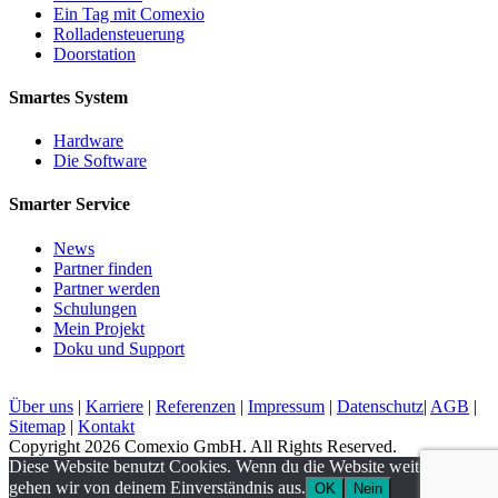
Ein Tag mit Comexio
Rolladensteuerung
Doorstation
Smartes System
Hardware
Die Software
Smarter Service
News
Partner finden
Partner werden
Schulungen
Mein Projekt
Doku und Support
Über uns
|
Karriere
|
Referenzen
|
Impressum
|
Datenschutz
|
AGB
|
Sitemap
|
Kontakt
Copyright 2026 Comexio GmbH. All Rights Reserved.
Diese Website benutzt Cookies. Wenn du die Website weiter nutzt,
gehen wir von deinem Einverständnis aus.
OK
Nein