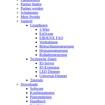
Partner finden
Partner werden
Schulungen
Mein Projekt
Support
Grundlagen
1-Wire
EnOcean
EIB/KNX FAQ
Verdrahtung
Beleuchtungssteuerung
Heizungssteuerung
Rolladensteuerung
Technische Daten
IO-Server
IO-Extension
LED Dimmer
Universal-Dimmer
Tutorials
Downloads
Software
Konfigurationen
Präsentationen
Handbuch