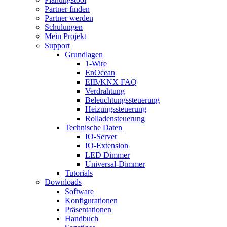
Partner finden
Partner werden
Schulungen
Mein Projekt
Support
Grundlagen
1-Wire
EnOcean
EIB/KNX FAQ
Verdrahtung
Beleuchtungssteuerung
Heizungssteuerung
Rolladensteuerung
Technische Daten
IO-Server
IO-Extension
LED Dimmer
Universal-Dimmer
Tutorials
Downloads
Software
Konfigurationen
Präsentationen
Handbuch