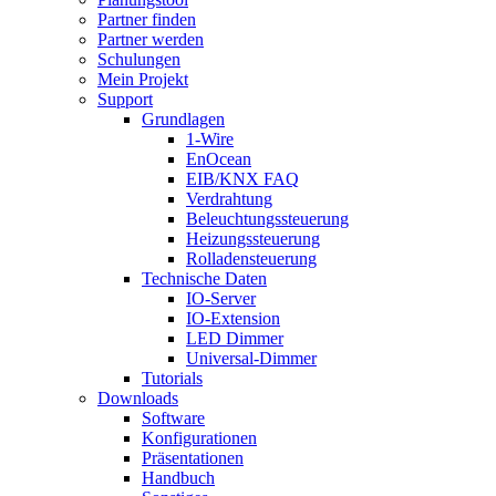
Partner finden
Partner werden
Schulungen
Mein Projekt
Support
Grundlagen
1-Wire
EnOcean
EIB/KNX FAQ
Verdrahtung
Beleuchtungssteuerung
Heizungssteuerung
Rolladensteuerung
Technische Daten
IO-Server
IO-Extension
LED Dimmer
Universal-Dimmer
Tutorials
Downloads
Software
Konfigurationen
Präsentationen
Handbuch