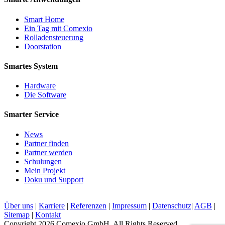
Smart Home
Ein Tag mit Comexio
Rolladensteuerung
Doorstation
Smartes System
Hardware
Die Software
Smarter Service
News
Partner finden
Partner werden
Schulungen
Mein Projekt
Doku und Support
Über uns
|
Karriere
|
Referenzen
|
Impressum
|
Datenschutz
|
AGB
|
Sitemap
|
Kontakt
Copyright 2026 Comexio GmbH. All Rights Reserved.