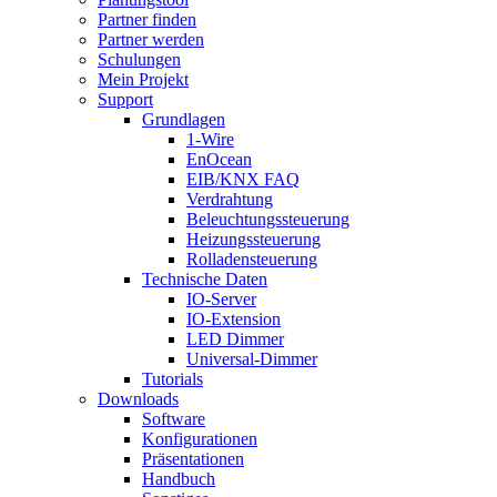
Partner finden
Partner werden
Schulungen
Mein Projekt
Support
Grundlagen
1-Wire
EnOcean
EIB/KNX FAQ
Verdrahtung
Beleuchtungssteuerung
Heizungssteuerung
Rolladensteuerung
Technische Daten
IO-Server
IO-Extension
LED Dimmer
Universal-Dimmer
Tutorials
Downloads
Software
Konfigurationen
Präsentationen
Handbuch