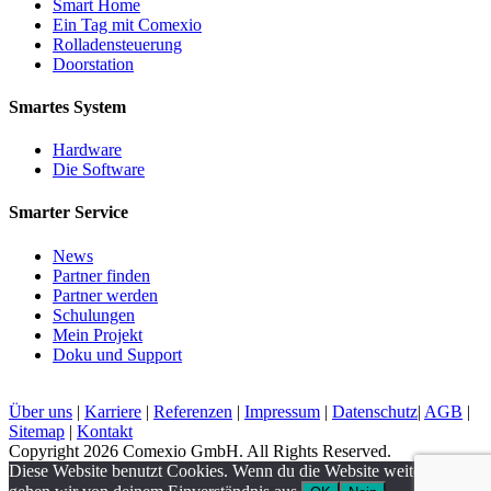
Smart Home
Ein Tag mit Comexio
Rolladensteuerung
Doorstation
Smartes System
Hardware
Die Software
Smarter Service
News
Partner finden
Partner werden
Schulungen
Mein Projekt
Doku und Support
Über uns
|
Karriere
|
Referenzen
|
Impressum
|
Datenschutz
|
AGB
|
Sitemap
|
Kontakt
Copyright 2026 Comexio GmbH. All Rights Reserved.
Diese Website benutzt Cookies. Wenn du die Website weiter nutzt,