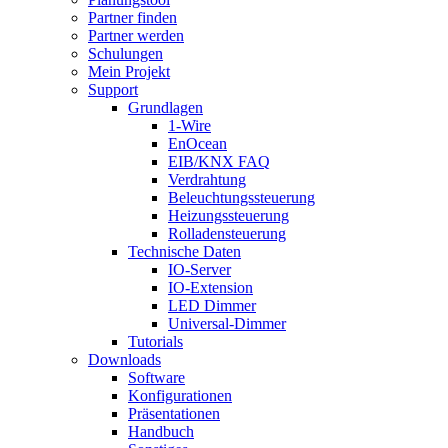
Partner finden
Partner werden
Schulungen
Mein Projekt
Support
Grundlagen
1-Wire
EnOcean
EIB/KNX FAQ
Verdrahtung
Beleuchtungssteuerung
Heizungssteuerung
Rolladensteuerung
Technische Daten
IO-Server
IO-Extension
LED Dimmer
Universal-Dimmer
Tutorials
Downloads
Software
Konfigurationen
Präsentationen
Handbuch