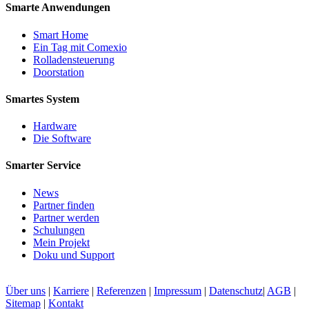
Smarte Anwendungen
Smart Home
Ein Tag mit Comexio
Rolladensteuerung
Doorstation
Smartes System
Hardware
Die Software
Smarter Service
News
Partner finden
Partner werden
Schulungen
Mein Projekt
Doku und Support
Über uns
|
Karriere
|
Referenzen
|
Impressum
|
Datenschutz
|
AGB
|
Sitemap
|
Kontakt