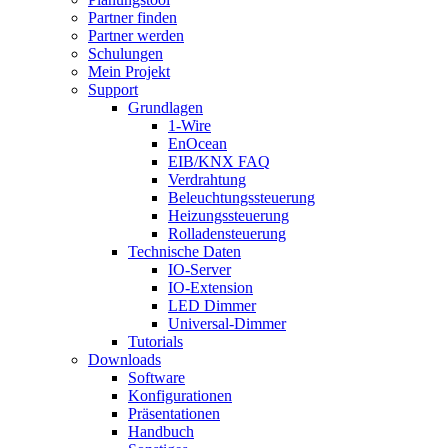
Partner finden
Partner werden
Schulungen
Mein Projekt
Support
Grundlagen
1-Wire
EnOcean
EIB/KNX FAQ
Verdrahtung
Beleuchtungssteuerung
Heizungssteuerung
Rolladensteuerung
Technische Daten
IO-Server
IO-Extension
LED Dimmer
Universal-Dimmer
Tutorials
Downloads
Software
Konfigurationen
Präsentationen
Handbuch