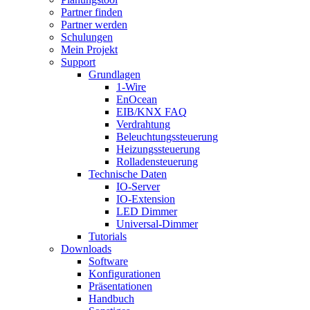
Partner finden
Partner werden
Schulungen
Mein Projekt
Support
Grundlagen
1-Wire
EnOcean
EIB/KNX FAQ
Verdrahtung
Beleuchtungssteuerung
Heizungssteuerung
Rolladensteuerung
Technische Daten
IO-Server
IO-Extension
LED Dimmer
Universal-Dimmer
Tutorials
Downloads
Software
Konfigurationen
Präsentationen
Handbuch