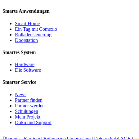
Smarte Anwendungen
Smart Home
Ein Tag mit Comexio
Rolladensteuerung
Doorstation
Smartes System
Hardware
Die Software
Smarter Service
News
Partner finden
Partner werden
Schulungen
Mein Projekt
Doku und Support
Über uns
|
Karriere
|
Referenzen
|
Impressum
|
Datenschutz
|
AGB
|