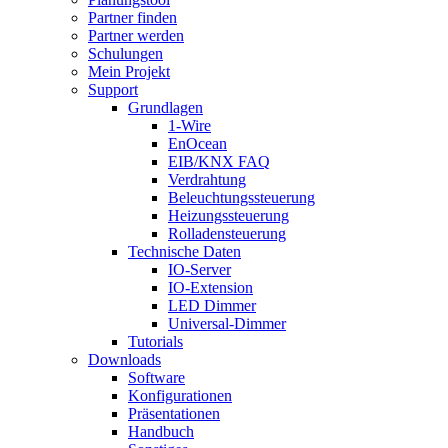
Partner finden
Partner werden
Schulungen
Mein Projekt
Support
Grundlagen
1-Wire
EnOcean
EIB/KNX FAQ
Verdrahtung
Beleuchtungssteuerung
Heizungssteuerung
Rolladensteuerung
Technische Daten
IO-Server
IO-Extension
LED Dimmer
Universal-Dimmer
Tutorials
Downloads
Software
Konfigurationen
Präsentationen
Handbuch