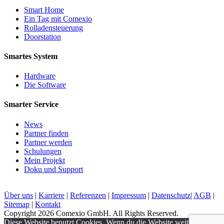
Smart Home
Ein Tag mit Comexio
Rolladensteuerung
Doorstation
Smartes System
Hardware
Die Software
Smarter Service
News
Partner finden
Partner werden
Schulungen
Mein Projekt
Doku und Support
Über uns
|
Karriere
|
Referenzen
|
Impressum
|
Datenschutz
|
AGB
|
Sitemap
|
Kontakt
Copyright 2026 Comexio GmbH. All Rights Reserved.
Diese Website benutzt Cookies. Wenn du die Website weiter nutzt,