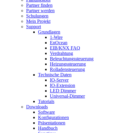
Partner finden
Partner werden
Schulungen
Mein Projekt
Support
Grundlagen
1-Wire
EnOcean
EIB/KNX FAQ
Verdrahtung
Beleuchtungssteuerung
Heizungssteuerung
Rolladensteuerung
Technische Daten
IO-Server
IO-Extension
LED Dimmer
Universal-Dimmer
Tutorials
Downloads
Software
Konfigurationen
Präsentationen
Handbuch