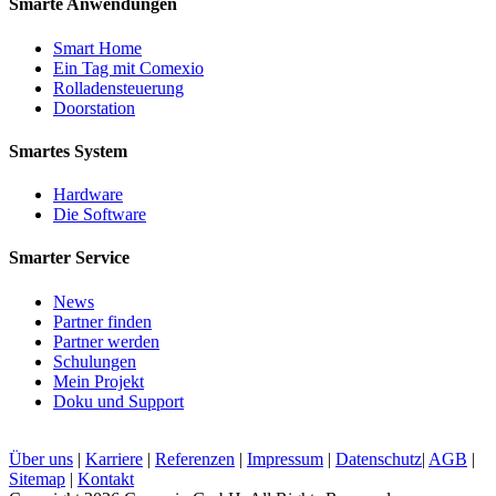
Smarte Anwendungen
Smart Home
Ein Tag mit Comexio
Rolladensteuerung
Doorstation
Smartes System
Hardware
Die Software
Smarter Service
News
Partner finden
Partner werden
Schulungen
Mein Projekt
Doku und Support
Über uns
|
Karriere
|
Referenzen
|
Impressum
|
Datenschutz
|
AGB
|
Sitemap
|
Kontakt