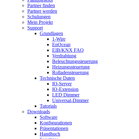
Partner finden
Partner werden
Schulungen
Mein Projekt
Support
Grundlagen
1-Wire
EnOcean
EIB/KNX FAQ
Verdrahtung
Beleuchtungssteuerung
Heizungssteuerung
Rolladensteuerung
Technische Daten
IO-Server
IO-Extension
LED Dimmer
Universal-Dimmer
Tutorials
Downloads
Software
Konfigurationen
Präsentationen
Handbuch