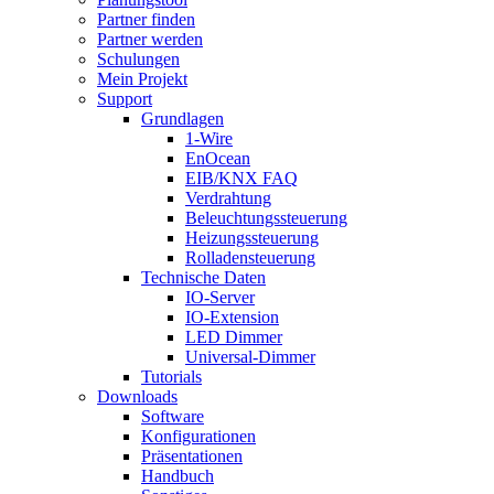
Partner finden
Partner werden
Schulungen
Mein Projekt
Support
Grundlagen
1-Wire
EnOcean
EIB/KNX FAQ
Verdrahtung
Beleuchtungssteuerung
Heizungssteuerung
Rolladensteuerung
Technische Daten
IO-Server
IO-Extension
LED Dimmer
Universal-Dimmer
Tutorials
Downloads
Software
Konfigurationen
Präsentationen
Handbuch