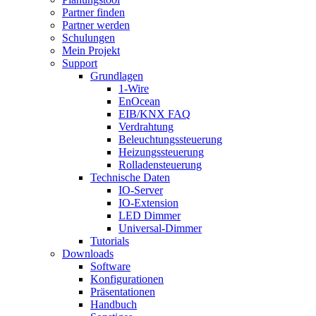
Partner finden
Partner werden
Schulungen
Mein Projekt
Support
Grundlagen
1-Wire
EnOcean
EIB/KNX FAQ
Verdrahtung
Beleuchtungssteuerung
Heizungssteuerung
Rolladensteuerung
Technische Daten
IO-Server
IO-Extension
LED Dimmer
Universal-Dimmer
Tutorials
Downloads
Software
Konfigurationen
Präsentationen
Handbuch