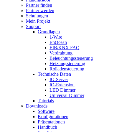
Partner finden
Partner werden
Schulungen
Mein Projekt
Support
Grundlagen
1-Wire
EnOcean
EIB/KNX FAQ
Verdrahtung
Beleuchtungssteuerung
Heizungssteuerung
Rolladensteuerung
Technische Daten
IO-Server
IO-Extension
LED Dimmer
Universal-Dimmer
Tutorials
Downloads
Software
Konfigurationen
Präsentationen
Handbuch