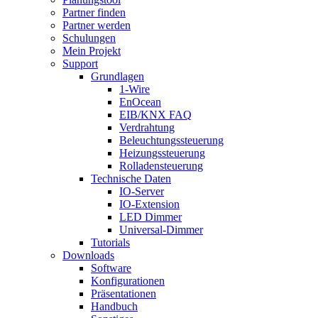
Partner finden
Partner werden
Schulungen
Mein Projekt
Support
Grundlagen
1-Wire
EnOcean
EIB/KNX FAQ
Verdrahtung
Beleuchtungssteuerung
Heizungssteuerung
Rolladensteuerung
Technische Daten
IO-Server
IO-Extension
LED Dimmer
Universal-Dimmer
Tutorials
Downloads
Software
Konfigurationen
Präsentationen
Handbuch