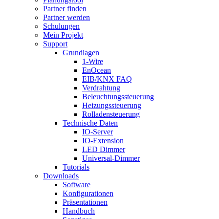
Partner finden
Partner werden
Schulungen
Mein Projekt
Support
Grundlagen
1-Wire
EnOcean
EIB/KNX FAQ
Verdrahtung
Beleuchtungssteuerung
Heizungssteuerung
Rolladensteuerung
Technische Daten
IO-Server
IO-Extension
LED Dimmer
Universal-Dimmer
Tutorials
Downloads
Software
Konfigurationen
Präsentationen
Handbuch