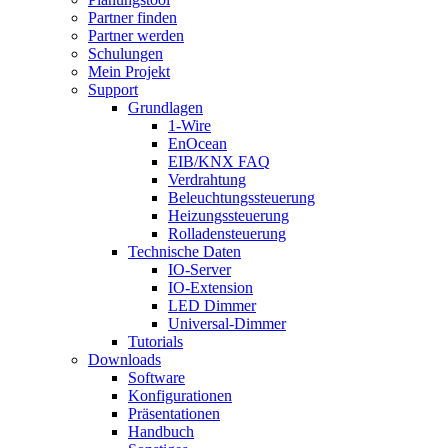
Partner finden
Partner werden
Schulungen
Mein Projekt
Support
Grundlagen
1-Wire
EnOcean
EIB/KNX FAQ
Verdrahtung
Beleuchtungssteuerung
Heizungssteuerung
Rolladensteuerung
Technische Daten
IO-Server
IO-Extension
LED Dimmer
Universal-Dimmer
Tutorials
Downloads
Software
Konfigurationen
Präsentationen
Handbuch