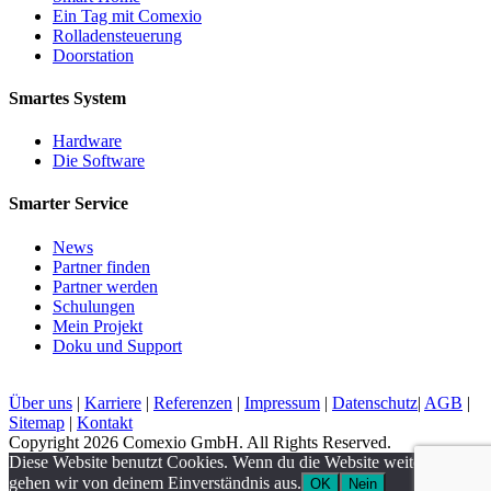
Ein Tag mit Comexio
Rolladensteuerung
Doorstation
Smartes System
Hardware
Die Software
Smarter Service
News
Partner finden
Partner werden
Schulungen
Mein Projekt
Doku und Support
Über uns
|
Karriere
|
Referenzen
|
Impressum
|
Datenschutz
|
AGB
|
Sitemap
|
Kontakt
Copyright 2026 Comexio GmbH. All Rights Reserved.
Diese Website benutzt Cookies. Wenn du die Website weiter nutzt,
gehen wir von deinem Einverständnis aus.
OK
Nein