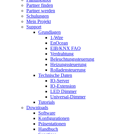
Partner finden
Partner werden
Schulungen
Mein Projekt
Support
Grundlagen
1-Wire
EnOcean
EIB/KNX FAQ
Verdrahtung
Beleuchtungssteuerung
Heizungssteuerung
Rolladensteuerung
Technische Daten
IO-Server
IO-Extension
LED Dimmer
Universal-Dimmer
Tutorials
Downloads
Software
Konfigurationen
Präsentationen
Handbuch