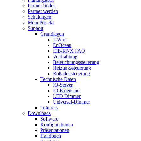
Partner finden
Partner werden
Schulungen
Mein Projekt
Support
Grundlagen
1-Wire
EnOcean
EIB/KNX FAQ
Verdrahtung
Beleuchtungssteuerung
Heizungssteuerung
Rolladensteuerung
Technische Daten
IO-Server
IO-Extension
LED Dimmer
Universal-Dimmer
Tutorials
Downloads
Software
Konfigurationen
Präsentationen
Handbuch