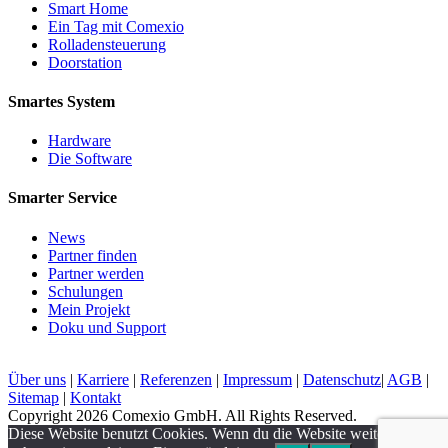
Smart Home
Ein Tag mit Comexio
Rolladensteuerung
Doorstation
Smartes System
Hardware
Die Software
Smarter Service
News
Partner finden
Partner werden
Schulungen
Mein Projekt
Doku und Support
Über uns
|
Karriere
|
Referenzen
|
Impressum
|
Datenschutz
|
AGB
|
Sitemap
|
Kontakt
Copyright 2026 Comexio GmbH. All Rights Reserved.
Diese Website benutzt Cookies. Wenn du die Website weiter nutzt,