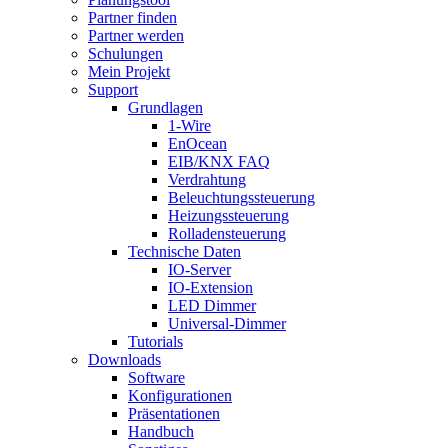
Partner finden
Partner werden
Schulungen
Mein Projekt
Support
Grundlagen
1-Wire
EnOcean
EIB/KNX FAQ
Verdrahtung
Beleuchtungssteuerung
Heizungssteuerung
Rolladensteuerung
Technische Daten
IO-Server
IO-Extension
LED Dimmer
Universal-Dimmer
Tutorials
Downloads
Software
Konfigurationen
Präsentationen
Handbuch