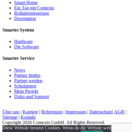
Smart Home
Ein Tag mit Comexio
Rolladensteuerung
Doorstation
Smartes System
Hardware
Die Software
Smarter Service
News
Partner finden
Partner werden
Schulungen
Mein Projekt
Doku und Support
Über uns
|
Karriere
|
Referenzen
|
Impressum
|
Datenschutz
|
AGB
|
Sitemap
|
Kontakt
Copyright 2026 Comexio GmbH. All Rights Reserved.
Diese Website benutzt Cookies. Wenn du die Website weiter nutzt,