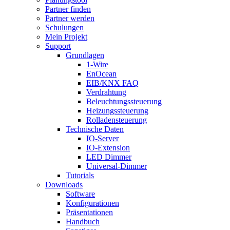
Partner finden
Partner werden
Schulungen
Mein Projekt
Support
Grundlagen
1-Wire
EnOcean
EIB/KNX FAQ
Verdrahtung
Beleuchtungssteuerung
Heizungssteuerung
Rolladensteuerung
Technische Daten
IO-Server
IO-Extension
LED Dimmer
Universal-Dimmer
Tutorials
Downloads
Software
Konfigurationen
Präsentationen
Handbuch