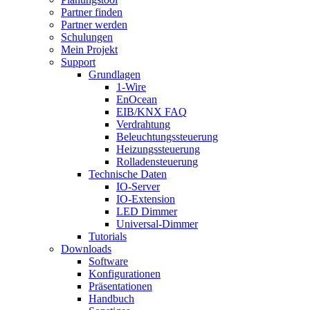
Partner finden
Partner werden
Schulungen
Mein Projekt
Support
Grundlagen
1-Wire
EnOcean
EIB/KNX FAQ
Verdrahtung
Beleuchtungssteuerung
Heizungssteuerung
Rolladensteuerung
Technische Daten
IO-Server
IO-Extension
LED Dimmer
Universal-Dimmer
Tutorials
Downloads
Software
Konfigurationen
Präsentationen
Handbuch